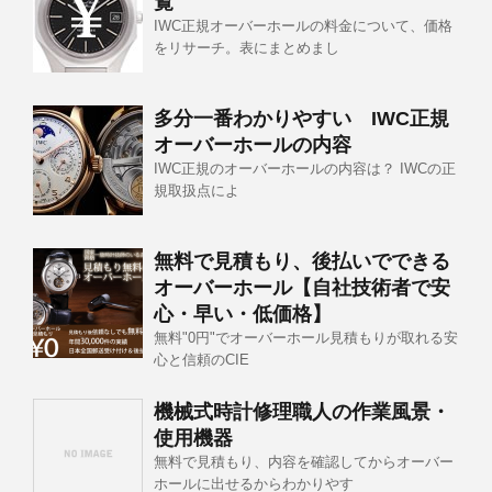
覧
IWC正規オーバーホールの料金について、価格
をリサーチ。表にまとめまし
多分一番わかりやすい IWC正規
オーバーホールの内容
IWC正規のオーバーホールの内容は？ IWCの正
規取扱点によ
無料で見積もり、後払いでできる
オーバーホール【自社技術者で安
心・早い・低価格】
無料"0円"でオーバーホール見積もりが取れる安
心と信頼のCIE
機械式時計修理職人の作業風景・
使用機器
無料で見積もり、内容を確認してからオーバー
ホールに出せるからわかりやす