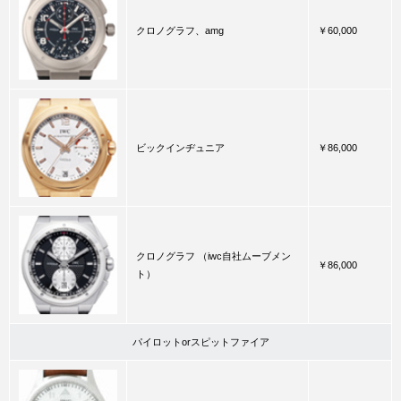
クロノグラフ、amg
￥60,000
ビックインヂュニア
￥86,000
クロノグラフ （iwc自社ムーブメン
￥86,000
ト）
パイロットorスピットファイア