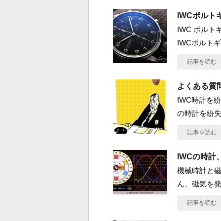
IWCポルトギ
IWC ポルトギ
IWCポルトギ
記事を読む
よくある質
IWC時計を
の時計を紛
記事を読む
IWCの時計
機械時計と磁
ん、磁気を発
記事を読む