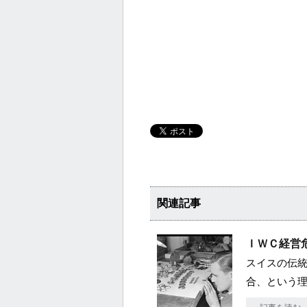
関連記事
ＩＷＣ経営
スイスの伝
合、という