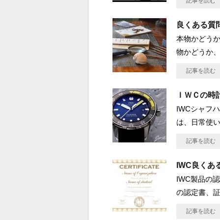
記事を読む
良くある質
本物かどうか
物かどうか
記事を読む
ＩＷＣの時
IWCシャフ
は、日常使
記事を読む
IWC良くあ
IWC製品の
の認定書、
記事を読む