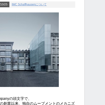
10/25
IWC Schaffhausenについて
 Companyの頭文字で、
年の創業以来、独自のムーブメントのメカニズ